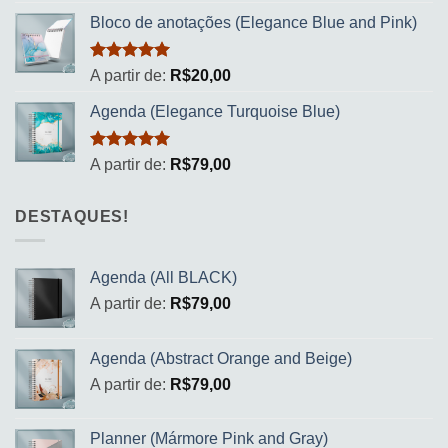
Bloco de anotações (Elegance Blue and Pink)
Avaliação
A partir de:
R$
20,00
5.00
de 5
Agenda (Elegance Turquoise Blue)
Avaliação
A partir de:
R$
79,00
5.00
de 5
DESTAQUES!
Agenda (All BLACK)
A partir de:
R$
79,00
Agenda (Abstract Orange and Beige)
A partir de:
R$
79,00
Planner (Mármore Pink and Gray)