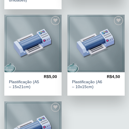
unidades)
Adicionar
Adicionar
aos
aos
meus
meus
desejos
desejos
R$
5,00
R$
4,50
PLASTIFICAÇÃO
PLASTIFICAÇÃO
Plastificação (A5
Plastificação (A6
– 15x21cm)
– 10x15cm)
Adicionar
aos
meus
desejos