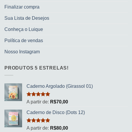
Finalizar compra
Sua Lista de Desejos
Conheça o Luique
Política de vendas
Nosso Instagram
PRODUTOS 5 ESTRELAS!
Caderno Argolado (Girassol 01)
Avaliação
A partir de:
R$
70,00
5.00
de 5
Caderno de Disco (Dots 12)
Avaliação
A partir de:
R$
80,00
5.00
de 5