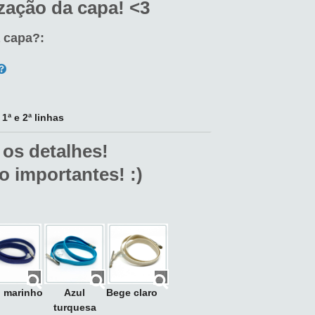
zação da capa! <3
a capa?:
ª e 2ª linhas
 os detalhes!
o importantes! :)
l marinho
Azul
Bege claro
turquesa