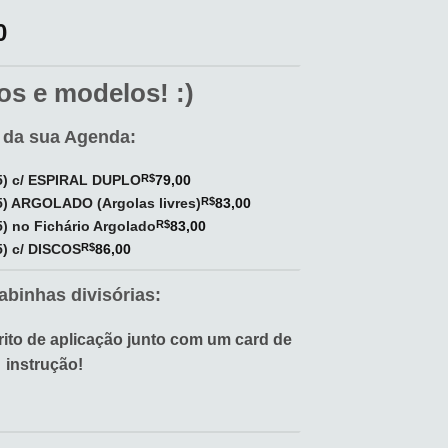
0
s e modelos! :)
 da sua Agenda:
) c/ ESPIRAL DUPLO
R$
79,00
) ARGOLADO (Argolas livres)
R$
83,00
 no Fichário Argolado
R$
83,00
) c/ DISCOS
R$
86,00
abinhas divisórias:
ito de aplicação junto com um card de
instrução!