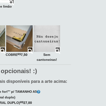
e limão
COBRE
Sem
R$
7,50
cantoneiras!
 opcionais! :)
is disponíveis para a arte acima:
de for!"' p/ TAMANHO A5
ral duplo)
IRAL DUPLO)
R$
27,00