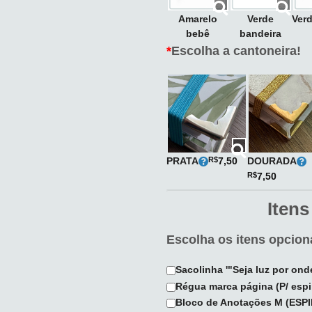
Amarelo
Verde
Verd
bebê
bandeira
*
Escolha a cantoneira!
PRATA
DOURADA
R$
7,50
R$
7,50
Itens
Escolha os itens opciona
Sacolinha '"Seja luz por on
Régua marca página (P/ espi
Bloco de Anotações M (ESP