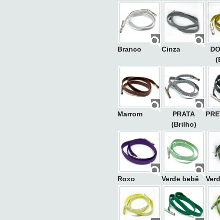
Branco
Cinza
D
(
Marrom
PRATA
PRE
(Brilho)
Roxo
Verde bebê
Ver