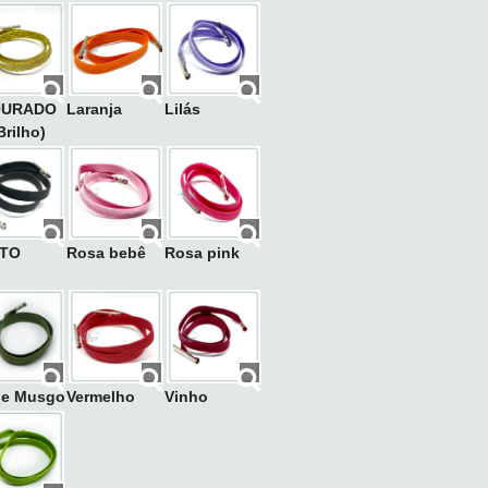
OURADO
Laranja
Lilás
Brilho)
TO
Rosa bebê
Rosa pink
de Musgo
Vermelho
Vinho