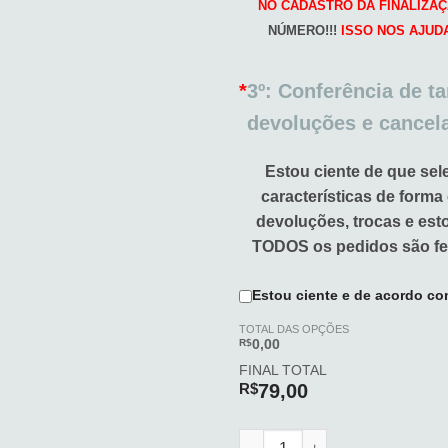
NO CADASTRO DA FINALIZAÇ
NÚMERO!!!
ISSO NOS AJUD
*
3º: Conferência de t
devoluções e cancel
Estou ciente de que sel
características de forma
devoluções, trocas e es
TODOS os pedidos são fe
Estou ciente e de acordo co
TOTAL DAS OPÇÕES
R$
0,00
FINAL TOTAL
R$
79,00
Agenda (All BLACK) quantida