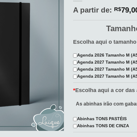
aos
meus
A partir de:
79,0
R$
desejos
Tamanho
Escolha aqui o tamanho
Agenda 2026 Tamanho M (A5
Agenda 2027 Tamanho M (A5
Agenda 2027 Tamanho M (A5)
Agenda 2027 Tamanho M (A5
*
Escolha aqui a cor das 
As abinhas irão com gabar
Abinhas TONS PASTÉIS
Abinhas TONS DE CINZA