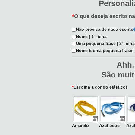
Personali
*
O que deseja escrito n
Não precisa de nada escrito
Nome | 1ª linha
Uma pequena frase | 2ª linha
Nome E uma pequena frase | 1
Ahh,
São muit
*
Escolha a cor do elástico!
Amarelo
Azul bebê
Azu