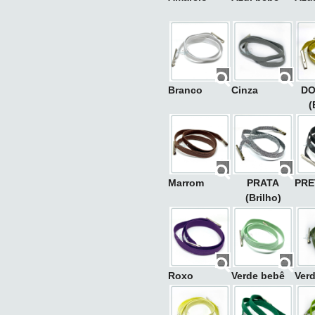
Branco
Cinza
D
(
Marrom
PRATA
PRE
(Brilho)
Roxo
Verde bebê
Ver