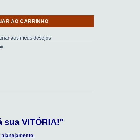
) quantidade
NAR AO CARRINHO
ionar aos meus desejos
me
á sua VITÓRIA!"
 planejamento.