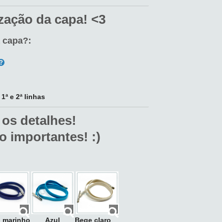
zação da capa! <3
a capa?:
ª e 2ª linhas
 os detalhes!
o importantes! :)
l marinho
Azul
Bege claro