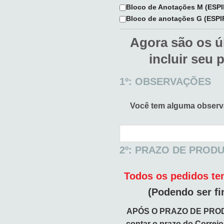
Bloco de Anotações M (ESP
Bloco de anotações G (ESP
Agora são os ú
incluir seu 
1º: OBSERVAÇÕES
Você tem alguma obser
2º: PRAZO DE PROD
Todos os pedidos tem
(Podendo ser fi
APÓS O PRAZO DE PRO
contar o prazo do Correi