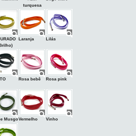
turquesa
OURADO
Laranja
Lilás
Brilho)
TO
Rosa bebê
Rosa pink
de Musgo
Vermelho
Vinho