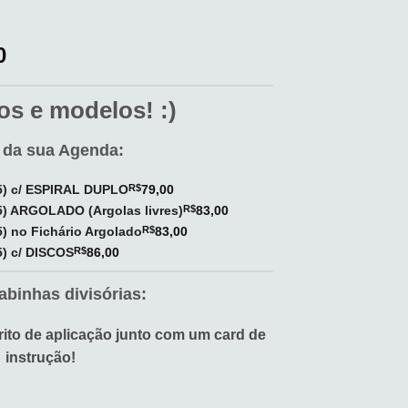
0
s e modelos! :)
 da sua Agenda:
) c/ ESPIRAL DUPLO
R$
79,00
) ARGOLADO (Argolas livres)
R$
83,00
 no Fichário Argolado
R$
83,00
) c/ DISCOS
R$
86,00
abinhas divisórias:
ito de aplicação junto com um card de
instrução!