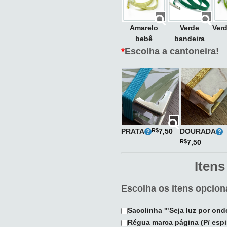
Amarelo
Verde
Verd
bebê
bandeira
*
Escolha a cantoneira!
PRATA
DOURADA
R$
7,50
R$
7,50
Itens
Escolha os itens opciona
Sacolinha '"Seja luz por on
Régua marca página (P/ espi