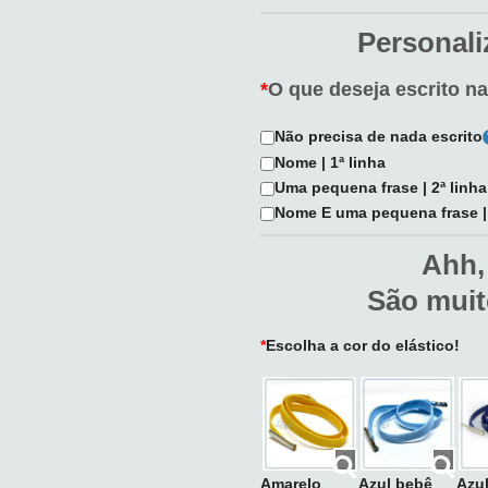
Personali
*
O que deseja escrito n
Não precisa de nada escrito
Nome | 1ª linha
Uma pequena frase | 2ª linha
Nome E uma pequena frase | 1
Ahh,
São muit
*
Escolha a cor do elástico!
Amarelo
Azul bebê
Azu