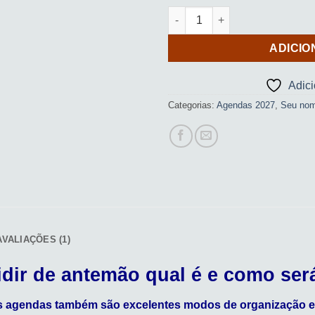
Agenda (Filtro dos sonhos 05
ADICIO
Adic
Categorias:
Agendas 2027
,
Seu no
AVALIAÇÕES (1)
cidir de antemão qual é e como ser
is agendas também são excelentes modos de organização e