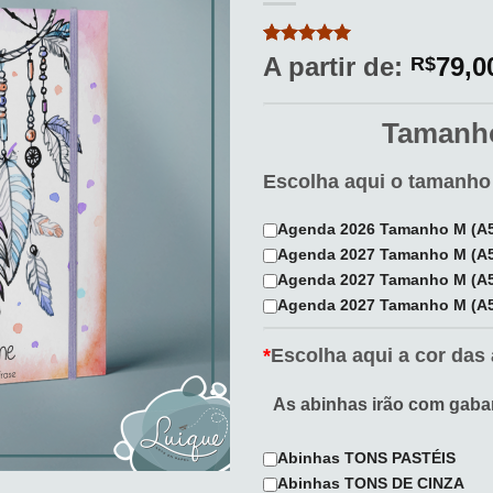
aos
meus
desejos
Avaliado
1
A partir de:
79,0
R$
como
5
de
5, com
baseado em
Tamanho
avaliação
de cliente
Escolha aqui o tamanho
Agenda 2026 Tamanho M (A5
Agenda 2027 Tamanho M (A5
Agenda 2027 Tamanho M (A5)
Agenda 2027 Tamanho M (A5
*
Escolha aqui a cor das 
As abinhas irão com gabar
Abinhas TONS PASTÉIS
Abinhas TONS DE CINZA