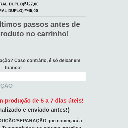
IRAL DUPLO)
R$
27,00
IRAL DUPLO)
R$
45,00
ltimos passos antes de
produto no carrinho!
vação?
Caso contrário, é só deixar em
branco!
UÇÃO
 produção de 5 a 7 dias úteis!
nalizado e enviado antes!)
DUÇÃO/SEPARAÇÃO que começará a
o, Transportadora ou entrega em mãos.