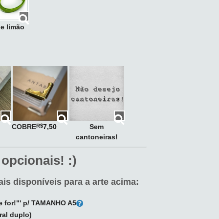
e limão
COBRE
Sem
R$
7,50
cantoneiras!
 opcionais! :)
is disponíveis para a arte acima:
de for!"' p/ TAMANHO A5
ral duplo)