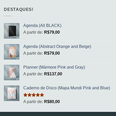
DESTAQUES!
Agenda (All BLACK)
A partir de:
R$
79,00
Agenda (Abstract Orange and Beige)
A partir de:
R$
79,00
Planner (Mármore Pink and Gray)
A partir de:
R$
137,00
Caderno de Disco (Mapa Mundi Pink and Blue)
Avaliação
A partir de:
R$
80,00
5.00
de 5