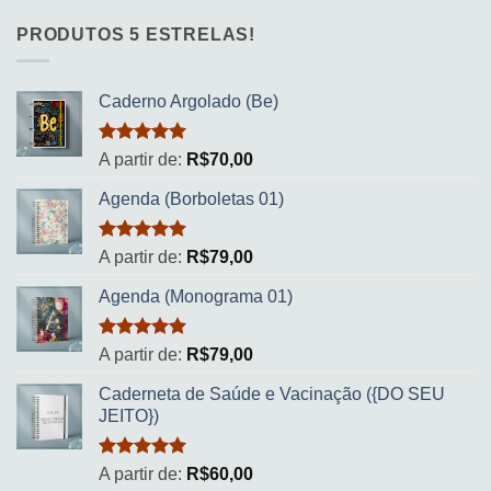
PRODUTOS 5 ESTRELAS!
Caderno Argolado (Be)
Avaliação
A partir de:
R$
70,00
5.00
de 5
Agenda (Borboletas 01)
Avaliação
A partir de:
R$
79,00
5.00
de 5
Agenda (Monograma 01)
Avaliação
A partir de:
R$
79,00
5.00
de 5
Caderneta de Saúde e Vacinação ({DO SEU
JEITO})
Avaliação
A partir de:
R$
60,00
5.00
de 5