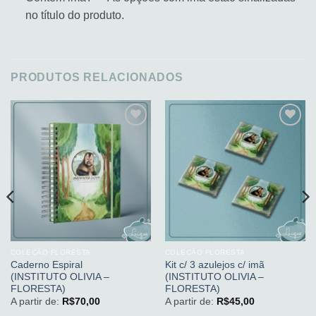
no título do produto.
PRODUTOS RELACIONADOS
Adicionar
Adicionar
aos
aos
meus
meus
desejos
desejos
COLEÇÃO FLORESTA
COLEÇÃO FLORESTA
Caderno Espiral
Kit c/ 3 azulejos c/ imã
(INSTITUTO OLIVIA –
(INSTITUTO OLIVIA –
FLORESTA)
FLORESTA)
A partir de:
R$
70,00
A partir de:
R$
45,00