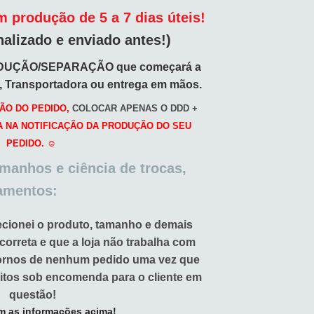
 produção de 5 a 7 dias úteis!
nalizado e enviado antes!)
DUÇÃO/SEPARAÇÃO que começará a
o, Transportadora ou entrega em mãos.
ÃO DO PEDIDO,
COLOCAR APENAS O DDD +
A NA NOTIFICAÇÃO DA PRODUÇÃO DO SEU
PEDIDO. ☺️
amanhos e ciência de trocas,
amentos:
ecionei o produto, tamanho e demais
 correta e que a loja não trabalha com
tornos de nenhum pedido uma vez que
itos sob encomenda para o cliente em
questão!
m as informações acima!