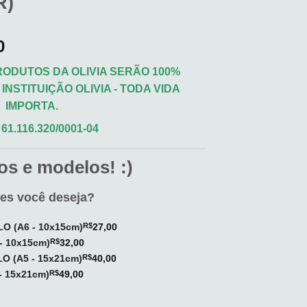
R)
0
ODUTOS DA OLIVIA SERÃO 100%
INSTITUIÇÃO OLIVIA - TODA VIDA
IMPORTA.
61.116.320/0001-04
s e modelos! :)
ões você deseja?
O (A6 - 10x15cm)
R$
27,00
 10x15cm)
R$
32,00
O (A5 - 15x21cm)
R$
40,00
 15x21cm)
R$
49,00