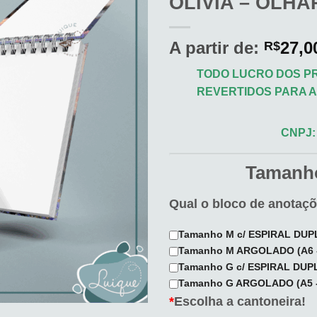
OLIVIA – OLHA
aos
meus
desejos
A partir de:
27,0
R$
TODO LUCRO DOS PR
REVERTIDOS PARA A 
CNPJ: 
Tamanho
Qual o bloco de anotaç
Tamanho M c/ ESPIRAL DUPL
Tamanho M ARGOLADO (A6 -
Tamanho G c/ ESPIRAL DUPL
Tamanho G ARGOLADO (A5 -
*
Escolha a cantoneira!