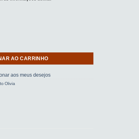
TO OLIVIA - OLHAR) quantidade
NAR AO CARRINHO
ionar aos meus desejos
uto Olivia