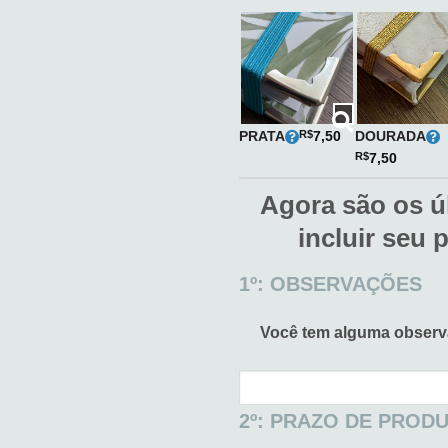
PRATA
DOURADA
R$
7,50
R$
7,50
Agora são os ú
incluir seu 
1º: OBSERVAÇÕES
Você tem alguma obser
2º: PRAZO DE PROD