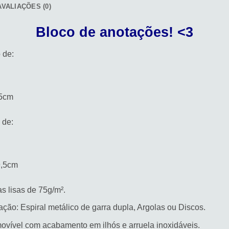
AVALIAÇÕES (0)
Bloco de anotações! <3
 de:
,5cm
 de:
9,5cm
s lisas de 75g/m².
ção: Espiral metálico de garra dupla, Argolas ou Discos.
vível com acabamento em ilhós e arruela inoxidáveis.