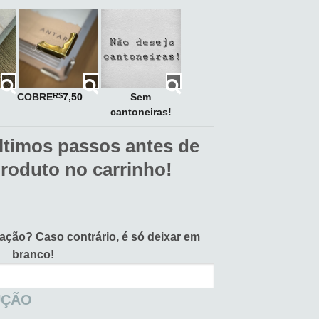
COBRE
Sem
R$
7,50
cantoneiras!
ltimos passos antes de
produto no carrinho!
vação?
Caso contrário, é só deixar em
branco!
UÇÃO