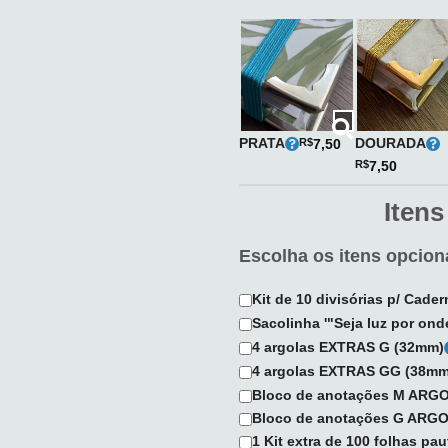
PRATA
DOURADA
R$
7,50
R$
7,50
Itens
Escolha os itens opciona
Kit de 10 divisórias p/ Cade
Sacolinha '"Seja luz por on
4 argolas EXTRAS G (32mm)
4 argolas EXTRAS GG (38mm
Bloco de anotações M AR
Bloco de anotações G AR
1 Kit extra de 100 folhas pa