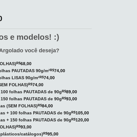
0
s e modelos! :)
Argolado você deseja?
 FOLHAS)
R$
68,00
 folhas PAUTADAS 90g/m²
R$
74,00
folhas LISAS 90g/m²
R$
74,00
 (SEM FOLHAS)
R$
74,00
+ 100 folhas PAUTADAS de 90g
R$
89,00
+ 150 folhas PAUTADAS de 90g
R$
93,00
olas (SEM FOLHAS)
R$
84,00
olas + 100 folhas PAUTADAS de 90g
R$
105,00
olas + 150 folhas PAUTADAS de 90g
R$
120,00
 FOLHAS)
R$
93,00
plásticos/catálogos)
R$
95,00