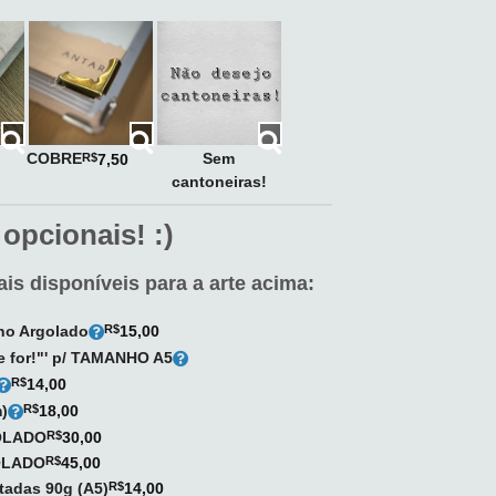
COBRE
Sem
R$
7,50
cantoneiras!
 opcionais! :)
is disponíveis para a arte acima:
rno Argolado
R$
15,00
de for!"' p/ TAMANHO A5
R$
14,00
)
R$
18,00
GOLADO
R$
30,00
GOLADO
R$
45,00
utadas 90g (A5)
R$
14,00