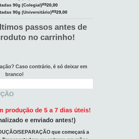
utadas 90g (Colegial)
R$
20,00
tadas 90g (Universitário)
R$
29,00
ltimos passos antes de
produto no carrinho!
vação?
Caso contrário, é só deixar em
branco!
UÇÃO
 produção de 5 a 7 dias úteis!
nalizado e enviado antes!)
DUÇÃO/SEPARAÇÃO que começará a