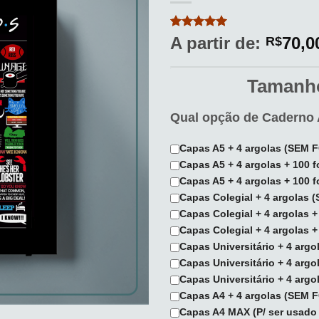
aos
meus
desejos
Avaliado
2
A partir de:
70,0
R$
como
5
de
5, com
baseado em
Tamanho
avaliações
de clientes
Qual opção de Caderno 
Capas A5 + 4 argolas (SEM
Capas A5 + 4 argolas + 100
Capas A5 + 4 argolas + 100 
Capas Colegial + 4 argolas
Capas Colegial + 4 argolas 
Capas Colegial + 4 argolas 
Capas Universitário + 4 arg
Capas Universitário + 4 arg
Capas Universitário + 4 arg
Capas A4 + 4 argolas (SEM
Capas A4 MAX (P/ ser usado 