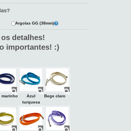
las?
Argolas GG (38mm)
 os detalhes!
o importantes! :)
l marinho
Azul
Bege claro
turquesa