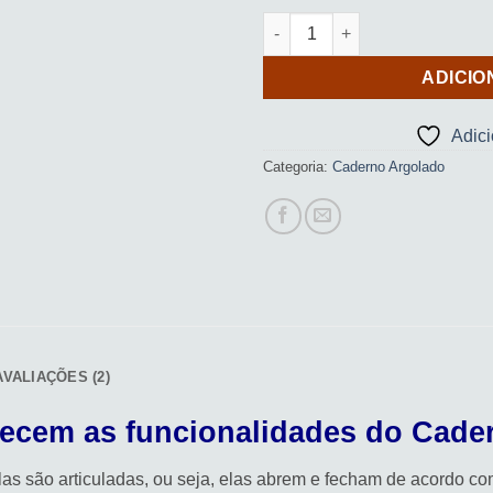
Caderno Argolado (Friends 01
ADICIO
Adic
Categoria:
Caderno Argolado
AVALIAÇÕES (2)
hecem as funcionalidades do Cade
olas são articuladas, ou seja, elas abrem e fecham de acordo c