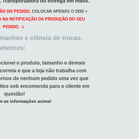
o, Transportadora ou entrega em mãos.
ÃO DO PEDIDO,
COLOCAR APENAS O DDD +
A NA NOTIFICAÇÃO DA PRODUÇÃO DO SEU
PEDIDO. ☺️
amanhos e ciência de trocas,
amentos:
ecionei o produto, tamanho e demais
 correta e que a loja não trabalha com
tornos de nenhum pedido uma vez que
itos sob encomenda para o cliente em
questão!
m as informações acima!