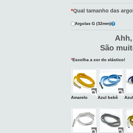
*
Qual tamanho das argo
Argolas G (32mm)
Ahh,
São muit
*
Escolha a cor do elástico!
Amarelo
Azul bebê
Azu