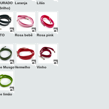
OURADO
Laranja
Lilás
Brilho)
TO
Rosa bebê
Rosa pink
de Musgo
Vermelho
Vinho
e limão