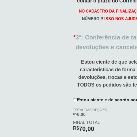
contar o prazo do Correi
NO CADASTRO DA FINALIZAÇ
NÚMERO!!!
ISSO NOS AJUD
*
3º: Conferência de t
devoluções e cancel
Estou ciente de que sel
características de forma
devoluções, trocas e es
TODOS os pedidos são fe
Estou ciente e de acordo co
TOTAL DAS OPÇÕES
R$
0,00
FINAL TOTAL
R$
70,00