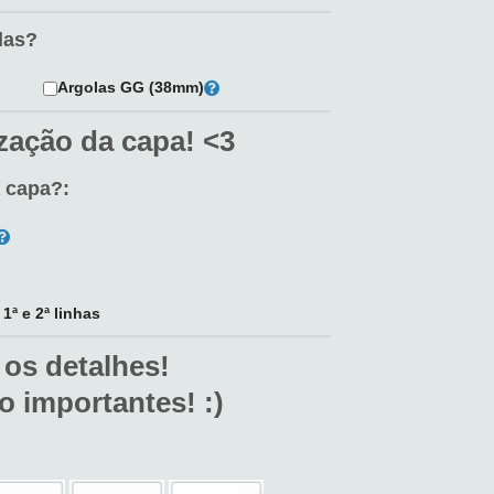
las?
Argolas GG (38mm)
zação da capa! <3
a capa?:
ª e 2ª linhas
 os detalhes!
o importantes! :)