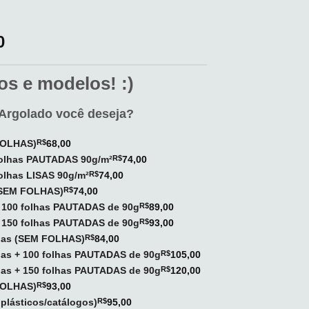
0
s e modelos! :)
Argolado você deseja?
 FOLHAS)
R$
68,00
 folhas PAUTADAS 90g/m²
R$
74,00
folhas LISAS 90g/m²
R$
74,00
 (SEM FOLHAS)
R$
74,00
+ 100 folhas PAUTADAS de 90g
R$
89,00
+ 150 folhas PAUTADAS de 90g
R$
93,00
olas (SEM FOLHAS)
R$
84,00
olas + 100 folhas PAUTADAS de 90g
R$
105,00
olas + 150 folhas PAUTADAS de 90g
R$
120,00
 FOLHAS)
R$
93,00
plásticos/catálogos)
R$
95,00