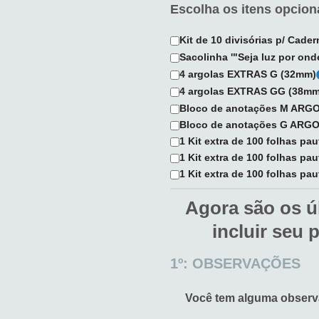
Escolha os itens opciona
Kit de 10 divisórias p/ Cade
Sacolinha '"Seja luz por on
4 argolas EXTRAS G (32mm)
4 argolas EXTRAS GG (38mm
Bloco de anotações M AR
Bloco de anotações G AR
1 Kit extra de 100 folhas pa
1 Kit extra de 100 folhas pa
1 Kit extra de 100 folhas pau
Agora são os ú
incluir seu 
1º: OBSERVAÇÕES
Você tem alguma obser