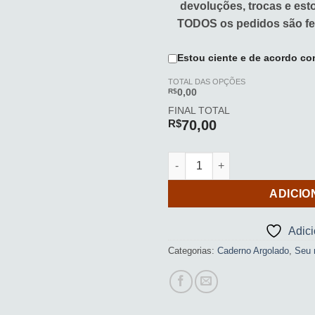
devoluções, trocas e es
TODOS os pedidos são fe
Estou ciente e de acordo co
TOTAL DAS OPÇÕES
R$
0,00
FINAL TOTAL
R$
70,00
Caderno Argolado (Girassol 0
ADICIO
Adic
Categorias:
Caderno Argolado
,
Seu