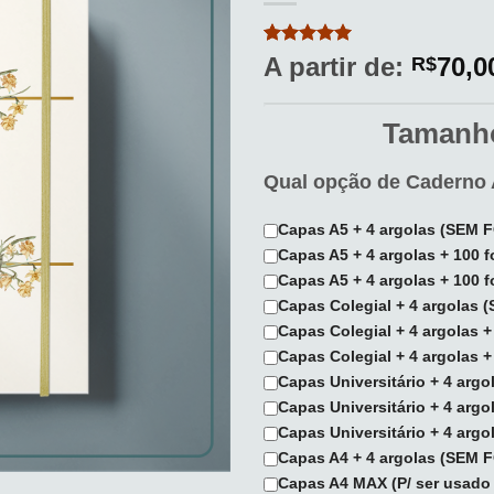
aos
meus
desejos
Avaliado
2
A partir de:
70,0
R$
como
5
de
5, com
baseado em
Tamanho
avaliações
de clientes
Qual opção de Caderno 
Capas A5 + 4 argolas (SEM
Capas A5 + 4 argolas + 100
Capas A5 + 4 argolas + 100 
Capas Colegial + 4 argolas
Capas Colegial + 4 argolas 
Capas Colegial + 4 argolas 
Capas Universitário + 4 arg
Capas Universitário + 4 arg
Capas Universitário + 4 arg
Capas A4 + 4 argolas (SEM
Capas A4 MAX (P/ ser usado 