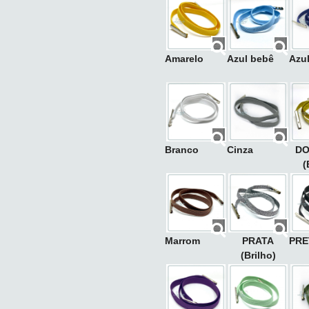
Amarelo
Azul bebê
Azu
Branco
Cinza
D
(
Marrom
PRATA
PRE
(Brilho)