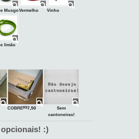
de Musgo
Vermelho
Vinho
e limão
COBRE
Sem
R$
7,50
cantoneiras!
 opcionais! :)