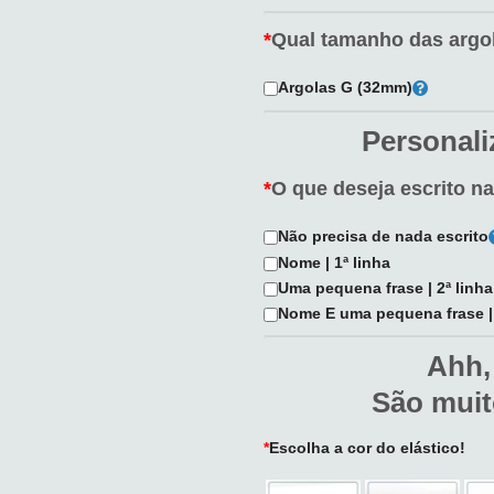
*
Qual tamanho das argo
Argolas G (32mm)
Personali
*
O que deseja escrito n
Não precisa de nada escrito
Nome | 1ª linha
Uma pequena frase | 2ª linha
Nome E uma pequena frase | 1
Ahh,
São muit
*
Escolha a cor do elástico!