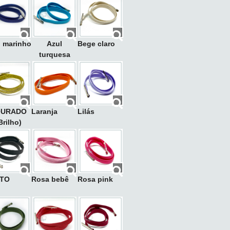
l marinho
Azul
Bege claro
turquesa
OURADO
Laranja
Lilás
Brilho)
TO
Rosa bebê
Rosa pink