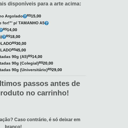
is disponíveis para a arte acima:
rno Argolado
R$
15,00
de for!"' p/ TAMANHO A5
R$
14,00
)
R$
18,00
GOLADO
R$
30,00
GOLADO
R$
45,00
utadas 90g (A5)
R$
14,00
utadas 90g (Colegial)
R$
20,00
tadas 90g (Universitário)
R$
29,00
ltimos passos antes de
produto no carrinho!
vação?
Caso contrário, é só deixar em
branco!