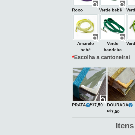
Roxo
Verde bebê
Ver
Amarelo
Verde
Verd
bebê
bandeira
*
Escolha a cantoneira!
PRATA
DOURADA
R$
7,50
R$
7,50
Itens