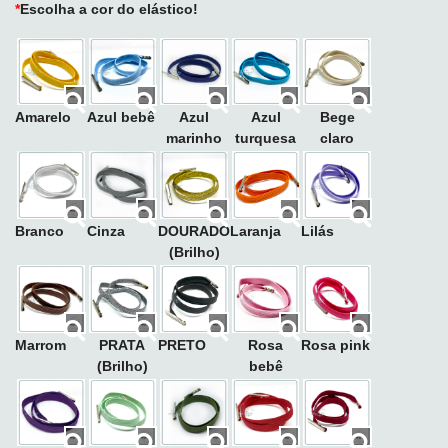
*
Escolha a cor do elástico!
Amarelo
Azul bebê
Azul
Azul
Bege
marinho
turquesa
claro
Branco
Cinza
DOURADO
Laranja
Lilás
(Brilho)
Marrom
PRATA
PRETO
Rosa
Rosa pink
(Brilho)
bebê