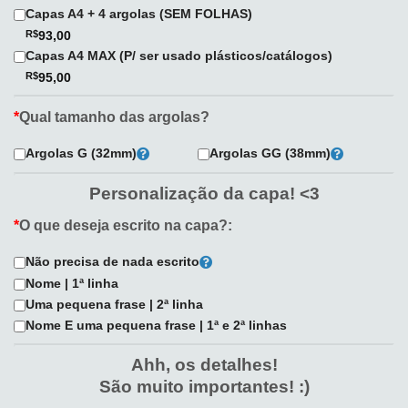
Capas A4 + 4 argolas (SEM FOLHAS)
R$
93,00
Capas A4 MAX (P/ ser usado plásticos/catálogos)
R$
95,00
*
Qual tamanho das argolas?
Argolas G (32mm)
Argolas GG (38mm)
Personalização da capa! <3
*
O que deseja escrito na capa?:
Não precisa de nada escrito
Nome | 1ª linha
Uma pequena frase | 2ª linha
Nome E uma pequena frase | 1ª e 2ª linhas
Ahh, os detalhes!
São muito importantes! :)