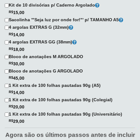
Kit de 10 divisórias p/ Caderno Argolado
R$
15,00
Sacolinha '"Seja luz por onde for!"' p/ TAMANHO A5
4 argolas EXTRAS G (32mm)
R$
14,00
4 argolas EXTRAS GG (38mm)
R$
18,00
Bloco de anotações M ARGOLADO
R$
30,00
Bloco de anotações G ARGOLADO
R$
45,00
1 Kit extra de 100 folhas pautadas 90g (A5)
R$
14,00
1 Kit extra de 100 folhas pautadas 90g (Colegial)
R$
20,00
1 Kit extra de 100 folhas pautadas 90g (Universitário)
R$
29,00
Agora são os últimos passos antes de incluir