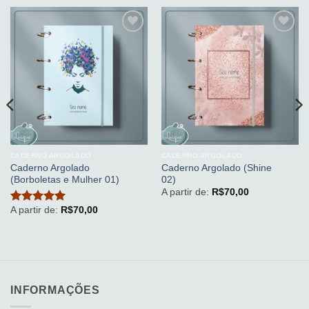
Adicionar
Adicionar
aos
aos
meus
meus
desejos
desejos
CADERNO ARGOLADO
CADERNO ARGOLADO
Caderno Argolado
Caderno Argolado (Shine
(Borboletas e Mulher 01)
02)
A partir de:
R$
70,00
A partir de:
R$
70,00
Avaliação
5
de 5
INFORMAÇÕES