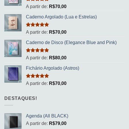
Avaliação
A partir de:
R$
70,00
5.00
de 5
Caderno Argolado (Lua e Estrelas)
Avaliação
A partir de:
R$
70,00
5.00
de 5
Caderno de Disco (Elegance Blue and Pink)
Avaliação
A partir de:
R$
80,00
5.00
de 5
Fichário Argolado (Astros)
Avaliação
A partir de:
R$
70,00
5.00
de 5
DESTAQUES!
Agenda (All BLACK)
A partir de:
R$
79,00