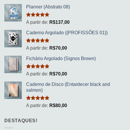
Planner (Abstrato 08)
Avaliação
A partir de:
R$
137,00
5.00
de 5
Caderno Argolado ({PROFISSÕES 01})
Avaliação
A partir de:
R$
70,00
5.00
de 5
Fichário Argolado (Signos Brown)
Avaliação
A partir de:
R$
70,00
5.00
de 5
Caderno de Disco (Entardecer black and
salmon)
Avaliação
A partir de:
R$
80,00
5.00
de 5
DESTAQUES!