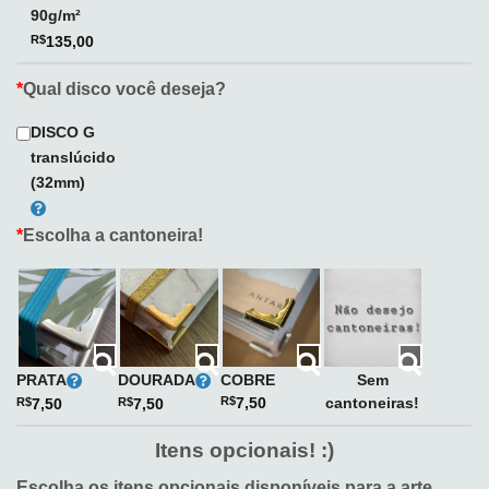
90g/m²
R$
135,00
*
Qual disco você deseja?
DISCO G
translúcido
(32mm)
*
Escolha a cantoneira!
PRATA
DOURADA
COBRE
Sem
cantoneiras!
R$
7,50
R$
7,50
R$
7,50
Itens opcionais! :)
Escolha os itens opcionais disponíveis para a arte