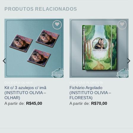
PRODUTOS RELACIONADOS
Adicionar
Adicionar
aos
aos
meus
meus
desejos
desejos
COLEÇÃO OLHAR
COLEÇÃO FLORESTA
Kit c/ 3 azulejos c/ imã
Fichário Argolado
(INSTITUTO OLIVIA –
(INSTITUTO OLIVIA –
OLHAR)
FLORESTA)
A partir de:
R$
45,00
A partir de:
R$
70,00