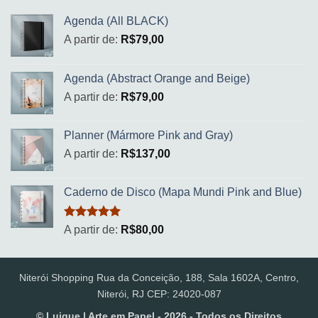
Agenda (All BLACK)
A partir de:
R$
79,00
Agenda (Abstract Orange and Beige)
A partir de:
R$
79,00
Planner (Mármore Pink and Gray)
A partir de:
R$
137,00
Caderno de Disco (Mapa Mundi Pink and Blue)
Avaliação
A partir de:
R$
80,00
5.00
de 5
Niterói Shopping Rua da Conceição, 188, Sala 1602A, Centro,
Niterói, RJ CEP: 24020-087
© Luique | Arte em Papel - 2026 - Todos os Direitos