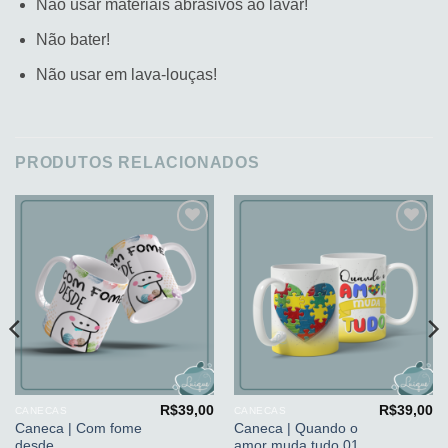
Não usar materiais abrasivos ao lavar!
Não bater!
Não usar em lava-louças!
PRODUTOS RELACIONADOS
Adicionar
Adicionar
aos
aos
meus
meus
desejos
desejos
R$
39,00
R$
39,00
CANECAS
CANECAS
Caneca | Com fome
Caneca | Quando o
desde
amor muda tudo 01