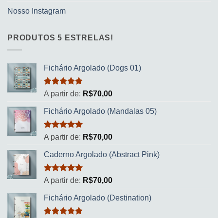
Nosso Instagram
PRODUTOS 5 ESTRELAS!
Fichário Argolado (Dogs 01)
Avaliação
A partir de:
R$
70,00
5.00
de 5
Fichário Argolado (Mandalas 05)
Avaliação
A partir de:
R$
70,00
5.00
de 5
Caderno Argolado (Abstract Pink)
Avaliação
A partir de:
R$
70,00
5.00
de 5
Fichário Argolado (Destination)