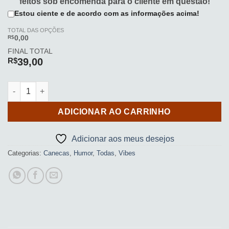
feitos sob encomenda para o cliente em questão!
Estou ciente e de acordo com as informações acima!
TOTAL DAS OPÇÕES
R$
0,00
FINAL TOTAL
R$
39,00
Caneca | Sou agradável depois do café quantidade
ADICIONAR AO CARRINHO
Adicionar aos meus desejos
Categorias:
Canecas
,
Humor
,
Todas
,
Vibes