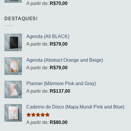
Avaliação
A partir de:
R$
70,00
5.00
de 5
DESTAQUES!
Agenda (All BLACK)
A partir de:
R$
79,00
Agenda (Abstract Orange and Beige)
A partir de:
R$
79,00
Planner (Mármore Pink and Gray)
A partir de:
R$
137,00
Caderno de Disco (Mapa Mundi Pink and Blue)
Avaliação
A partir de:
R$
80,00
5.00
de 5