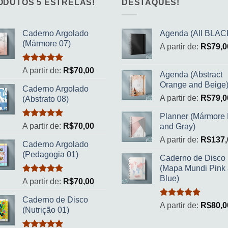
ODUTOS 5 ESTRELAS!
DESTAQUES!
Caderno Argolado
Agenda (All BLAC
(Mármore 07)
A partir de:
R$
79,0
Avaliação
A partir de:
R$
70,00
Agenda (Abstract
5.00
de 5
Orange and Beige
Caderno Argolado
A partir de:
R$
79,0
(Abstrato 08)
Planner (Mármore 
Avaliação
A partir de:
R$
70,00
and Gray)
5.00
de 5
A partir de:
R$
137,
Caderno Argolado
(Pedagogia 01)
Caderno de Disco
(Mapa Mundi Pink
Blue)
Avaliação
A partir de:
R$
70,00
5.00
de 5
Caderno de Disco
Avaliação
A partir de:
R$
80,0
(Nutrição 01)
5.00
de 5