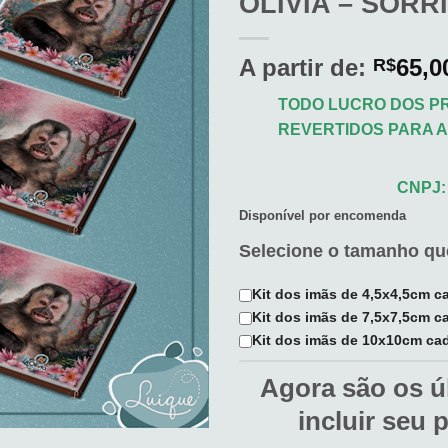
OLIVIA – SORR
aos
meus
desejos
A partir de:
65,0
R$
TODO LUCRO DOS PR
REVERTIDOS PARA A 
CNPJ: 
Disponível por encomenda
Selecione o tamanho que
Kit dos imãs de 4,5x4,5cm c
Kit dos imãs de 7,5x7,5cm c
Kit dos imãs de 10x10cm ca
Agora são os ú
incluir seu 