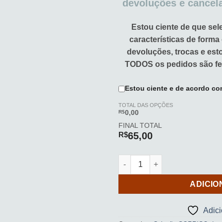
devoluções e cancel
Estou ciente de que sel
características de forma
devoluções, trocas e es
TODOS os pedidos são fe
Estou ciente e de acordo co
TOTAL DAS OPÇÕES
R$
0,00
FINAL TOTAL
R$
65,00
Kit c/ 5 azulejos c/ imã (INS
ADICIO
Adic