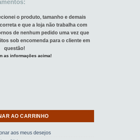
amentos:
ecionei o produto, tamanho e demais
 correta e que a loja não trabalha com
tornos de nenhum pedido uma vez que
itos sob encomenda para o cliente em
questão!
m as informações acima!
TITUTO OLIVIA - SORRISO) quantidade
NAR AO CARRINHO
ionar aos meus desejos