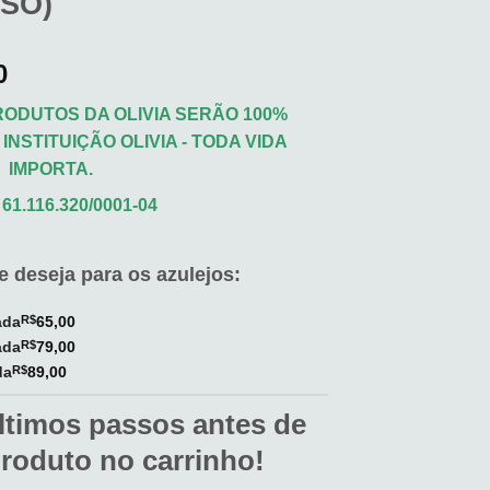
ISO)
0
ODUTOS DA OLIVIA SERÃO 100%
INSTITUIÇÃO OLIVIA - TODA VIDA
IMPORTA.
61.116.320/0001-04
 deseja para os azulejos:
ada
R$
65,00
ada
R$
79,00
da
R$
89,00
ltimos passos antes de
produto no carrinho!