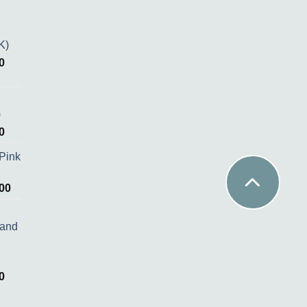
K)
0
)
0
Pink
00
 and
0