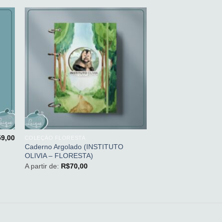
nar
Adicionar
aos
s
meus
os
desejos
+
59,00
COLEÇÃO FLORESTA
Caderno Argolado (INSTITUTO
OLIVIA – FLORESTA)
A partir de:
R$
70,00