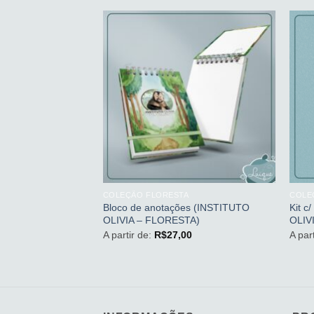
Adicionar
Adicionar
aos
aos
meus
meus
desejos
desejos
+
+
R$
39,00
A
COLEÇÃO FLORESTA
COLE
er Branca
Bloco de anotações (INSTITUTO
Kit c
A –
OLIVIA – FLORESTA)
OLIV
A partir de:
R$
27,00
A par