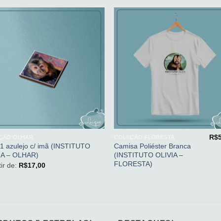
Adicionar
Adicio
aos
aos
meus
meu
desejos
desej
+
R$
ÇÃO OLHAR
COLEÇÃO FLORESTA
/ 1 azulejo c/ imã (INSTITUTO
Camisa Poliéster Branca
IA – OLHAR)
(INSTITUTO OLIVIA –
FLORESTA)
tir de:
R$
17,00