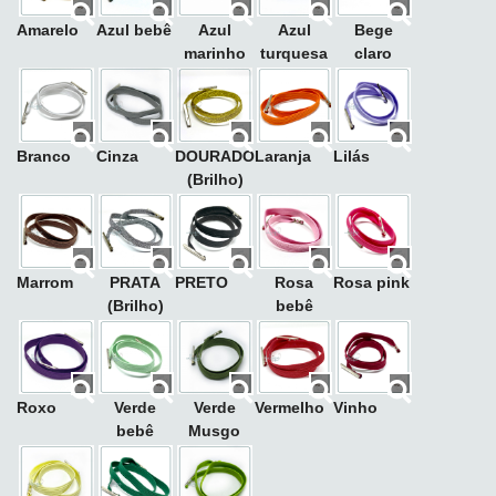
Amarelo
Azul bebê
Azul
Azul
Bege
marinho
turquesa
claro
Branco
Cinza
DOURADO
Laranja
Lilás
(Brilho)
Marrom
PRATA
PRETO
Rosa
Rosa pink
(Brilho)
bebê
Roxo
Verde
Verde
Vermelho
Vinho
bebê
Musgo