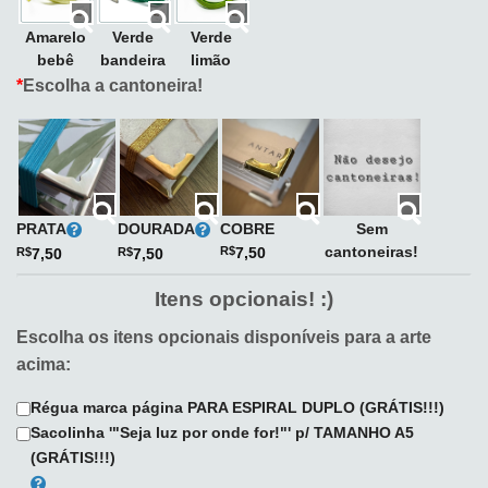
Amarelo
Verde
Verde
bebê
bandeira
limão
*
Escolha a cantoneira!
PRATA
DOURADA
COBRE
Sem
cantoneiras!
R$
7,50
R$
7,50
R$
7,50
Itens opcionais! :)
Escolha os itens opcionais disponíveis para a arte
acima:
Régua marca página PARA ESPIRAL DUPLO (GRÁTIS!!!)
Sacolinha '"Seja luz por onde for!"' p/ TAMANHO A5
(GRÁTIS!!!)