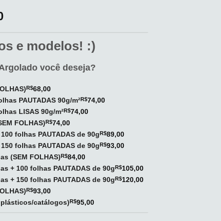
0
s e modelos! :)
Argolado você deseja?
 FOLHAS)
R$
68,00
 folhas PAUTADAS 90g/m²
R$
74,00
folhas LISAS 90g/m²
R$
74,00
 (SEM FOLHAS)
R$
74,00
+ 100 folhas PAUTADAS de 90g
R$
89,00
+ 150 folhas PAUTADAS de 90g
R$
93,00
olas (SEM FOLHAS)
R$
84,00
olas + 100 folhas PAUTADAS de 90g
R$
105,00
olas + 150 folhas PAUTADAS de 90g
R$
120,00
 FOLHAS)
R$
93,00
plásticos/catálogos)
R$
95,00