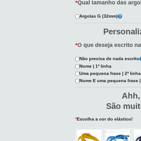
*
Qual tamanho das argo
Argolas G (32mm)
Personali
*
O que deseja escrito n
Não precisa de nada escrito
Nome | 1ª linha
Uma pequena frase | 2ª linha
Nome E uma pequena frase | 1
Ahh,
São muit
*
Escolha a cor do elástico!