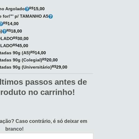
rno Argolado
R$
15,00
de for!"' p/ TAMANHO A5
R$
14,00
)
R$
18,00
GOLADO
R$
30,00
GOLADO
R$
45,00
utadas 90g (A5)
R$
14,00
utadas 90g (Colegial)
R$
20,00
tadas 90g (Universitário)
R$
29,00
ltimos passos antes de
produto no carrinho!
vação?
Caso contrário, é só deixar em
branco!