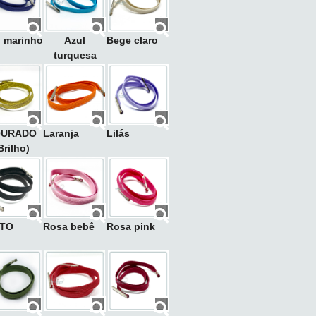
l marinho
Azul
Bege claro
turquesa
OURADO
Laranja
Lilás
Brilho)
TO
Rosa bebê
Rosa pink