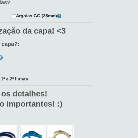
las?
Argolas GG (38mm)
zação da capa! <3
a capa?:
ª e 2ª linhas
 os detalhes!
o importantes! :)