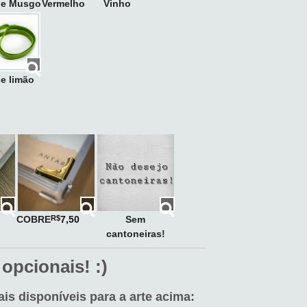
de Musgo
Vermelho
Vinho
e limão
COBRE
Sem
R$
7,50
cantoneiras!
 opcionais! :)
is disponíveis para a arte acima: