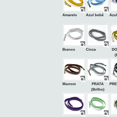
Amarelo
Azul bebê
Azu
Branco
Cinza
D
(
Marrom
PRATA
PRE
(Brilho)