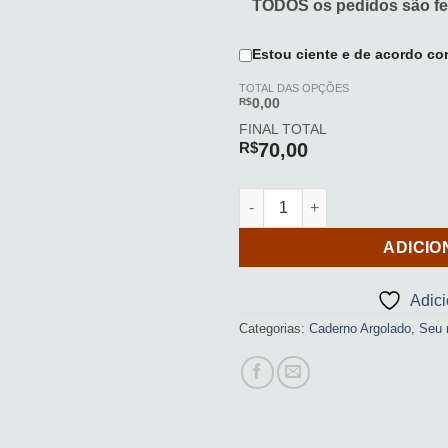
TODOS os pedidos são fe
Estou ciente e de acordo co
TOTAL DAS OPÇÕES
R$
0,00
FINAL TOTAL
R$
70,00
Caderno Argolado (Ondas 01) 
ADICIO
Adic
Categorias:
Caderno Argolado
,
Seu