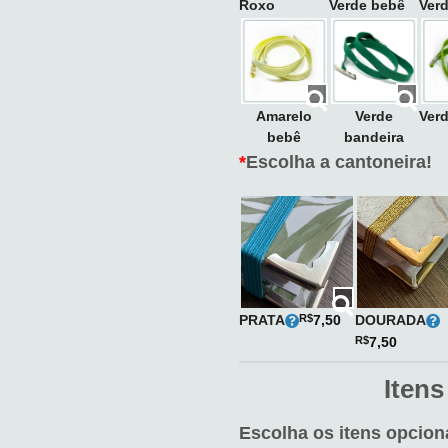
Roxo
Verde bebê
Ver
Amarelo
Verde
Verd
bebê
bandeira
*
Escolha a cantoneira!
PRATA
DOURADA
R$
7,50
R$
7,50
Itens
Escolha os itens opciona