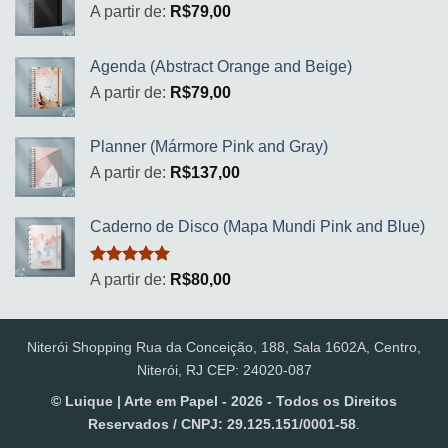
A partir de:
R$
79,00
Agenda (Abstract Orange and Beige)
A partir de:
R$
79,00
Planner (Mármore Pink and Gray)
A partir de:
R$
137,00
Caderno de Disco (Mapa Mundi Pink and Blue)
Avaliação
A partir de:
R$
80,00
5.00
de 5
Niterói Shopping Rua da Conceição, 188, Sala 1602A, Centro,
Niterói, RJ CEP: 24020-087
© Luique | Arte em Papel - 2026 - Todos os Direitos
Reservados / CNPJ: 29.125.151/0001-58
.