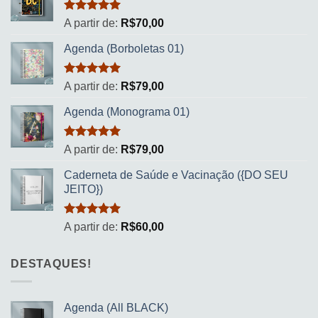
Avaliação
A partir de:
R$
70,00
5.00
de 5
Agenda (Borboletas 01)
Avaliação
A partir de:
R$
79,00
5.00
de 5
Agenda (Monograma 01)
Avaliação
A partir de:
R$
79,00
5.00
de 5
Caderneta de Saúde e Vacinação ({DO SEU
JEITO})
Avaliação
A partir de:
R$
60,00
5.00
de 5
DESTAQUES!
Agenda (All BLACK)