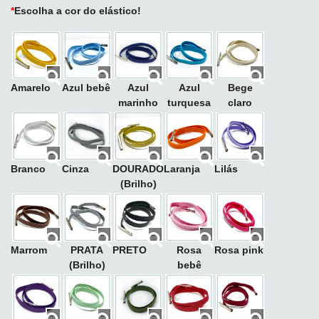
*
Escolha a cor do elástico!
Amarelo
Azul bebê
Azul
Azul
Bege
marinho
turquesa
claro
Branco
Cinza
DOURADO
Laranja
Lilás
(Brilho)
Marrom
PRATA
PRETO
Rosa
Rosa pink
(Brilho)
bebê