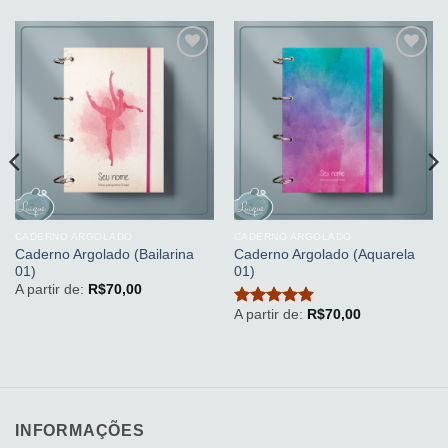
Adicionar
Adicionar
aos
aos
meus
meus
desejos
desejos
CADERNO ARGOLADO
CADERNO ARGOLADO
Caderno Argolado (Bailarina
Caderno Argolado (Aquarela
01)
01)
A partir de:
R$
70,00
A partir de:
R$
70,00
Avaliação
5
de 5
INFORMAÇÕES